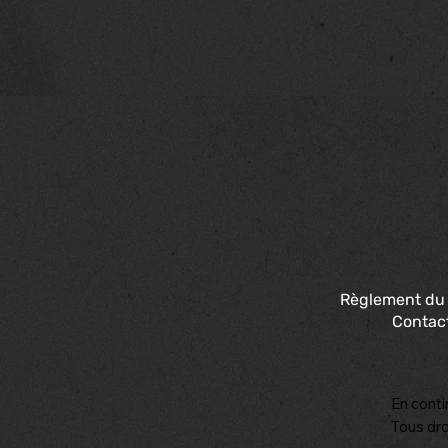
Règlement du
Contac
En conti
Tous dro