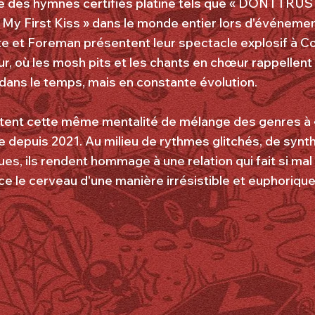
e des hymnes certifiés platine tels que « DONTTRUS
y First Kiss » dans le monde entier lors d'événeme
te et Foreman présentent leur spectacle explosif à C
, où les mosh pits et les chants en chœur rappellent 
 dans le temps, mais en constante évolution.
ortent cette même mentalité de mélange des genres à 
e depuis 2021. Au milieu de rythmes glitchés, de synth
s, ils rendent hommage à une relation qui fait si mal 
ce le cerveau d'une manière irrésistible et euphorique