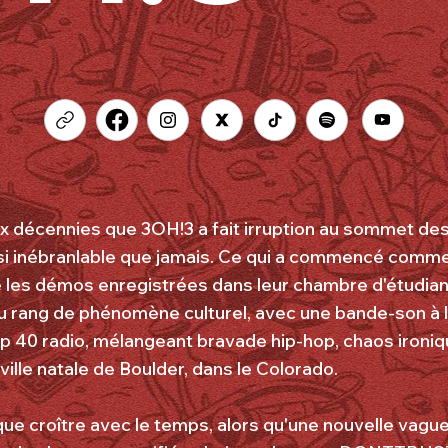
ux décennies que 3OH!3 a fait irruption au sommet de
ssi inébranlable que jamais. Ce qui a commencé comme
 les démos enregistrées dans leur chambre d'étudia
u rang de phénomène culturel, avec une bande-son à la
p 40 radio, mélangeant bravade hip-hop, chaos ironiqu
ille natale de Boulder, dans le Colorado.
 que croître avec le temps, alors qu'une nouvelle vague