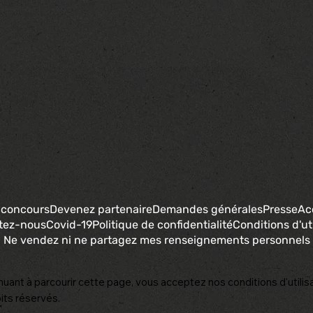
 concours
Devenez partenaire
Demandes générales
Presse
Ac
tez-nous
Covid-19
Politique de confidentialité
Conditions d'uti
Ne vendez ni ne partagez mes renseignements personnels
nuant à parcourir cette page, vous acceptez nos conditions d'utilisa
its réservés.