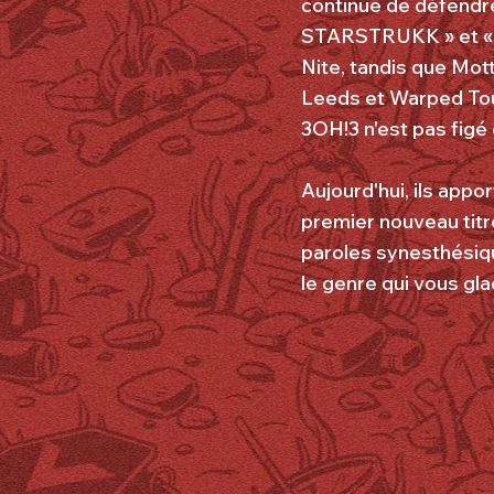
continue de défendr
STARSTRUKK » et « M
Nite, tandis que Mot
Leeds et Warped Tour
3OH!3 n'est pas figé
Aujourd'hui, ils app
premier nouveau titr
paroles synesthésique
le genre qui vous gla