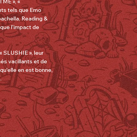
TME », «
nts tels que Emo
oachella, Reading &
que l'impact de
« SLUSHIE », leur
és vacillants et de
qu'elle en est bonne,
.