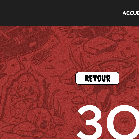
ACCUE
Retour
3O