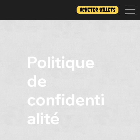
Acheter billets
Politique
de
confidenti
alité