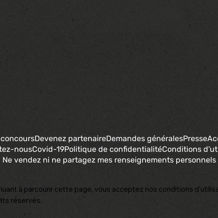
 concours
Devenez partenaire
Demandes générales
Presse
Ac
tez-nous
Covid-19
Politique de confidentialité
Conditions d'uti
Ne vendez ni ne partagez mes renseignements personnels
nuant à parcourir cette page, vous acceptez nos conditions d'utilisa
its réservés.