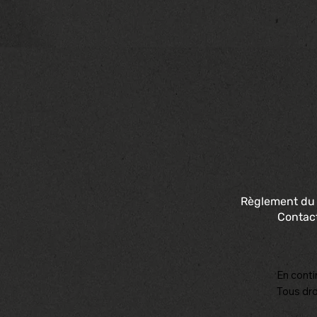
Règlement du
Contac
En conti
Tous dro