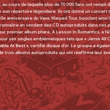
, au cours de laquelle plus de 70 000 fans ont rempli 
 son répertoire légendaire. Ils ont donné un concert t
30e anniversaire du Vans Warped Tour, bouclant ainsi 
t connaître en vendant des CD autoproduits dans ces p
Leur premier album phare, A Lesson In Romantics, a fê
pour ses singles emblématiques tels que « Jamie All Ov
rable At Best », certifié disque d'or. Le groupe a égale
de trois albums autoproduits qui ont réaffirmé leur én