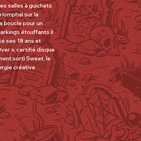
des salles à guichets
riomphal sur la
la boucle pour un
arkings étouffants il
té ses 18 ans et
er », certifié disque
ment sorti Sweet, le
ergie créative