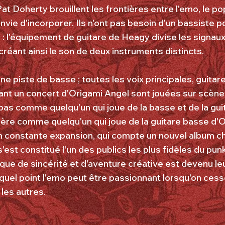
at Doherty brouillent les frontières entre l'emo, le p
 envie d'incorporer. Ils n'ont pas besoin d'un bassiste 
 : l'équipement de guitare de Heagy divise les signaux
créant ainsi le son de deux instruments distincts.
ne piste de basse ; toutes les voix principales, guitar
t un concert d'Origami Angel sont jouées sur scène 
pas comme quelqu'un qui joue de la basse et de la gu
re comme quelqu'un qui joue de la guitare basse d'O
n constante expansion, qui compte un nouvel album 
'est constitué l'un des publics les plus fidèles du pu
que de sincérité et d'aventure créative est devenu l
 quel point l'emo peut être passionnant lorsqu'on cess
les autres.