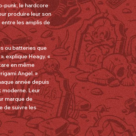
op-punk, le hardcore
pour produire leur son
 entre les amplis de
es ou batteries que
», explique Heagy. «
itare en même
rigami Angel. »
chaque année depuis
nk moderne. Leur
eur marque de
e de suivre les