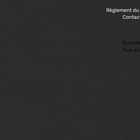
Règlement du
Contac
En conti
Tous dro