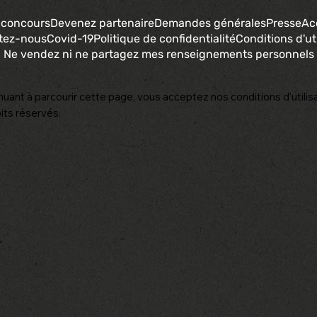
 concours
Devenez partenaire
Demandes générales
Presse
Ac
tez-nous
Covid-19
Politique de confidentialité
Conditions d'uti
Ne vendez ni ne partagez mes renseignements personnels
nuant à parcourir cette page, vous acceptez nos conditions d'utilisa
its réservés.