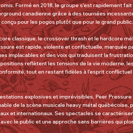
omis. Formé en 2018, le groupe s'est rapidement fait
rground canadienne grâce à des tournées incessante
 conçu pour les pogos plutôt que pour le grand public.
dcore classique, le crossover thrash et le hardcore mé
sure est rapide, violente et conflictuelle, marquée pa
s implacables et des voix qui traduisent la frustration
positions reflètent les tensions de la vie moderne, le
onformité, tout en restant fidèles à l'esprit conflictuel
estations explosives et imprévisibles, Peer Pressur
nable de la scène musicale heavy métal québécoise, p
caux et internationaux. Ses spectacles se caractérise
n avec le public et une approche sans barrières qui pl