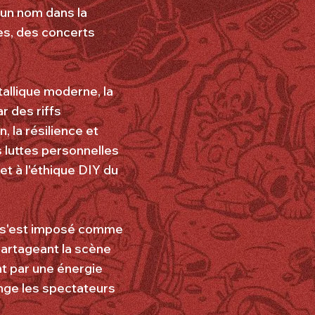
 un nom dans la
s, des concerts
tallique moderne, la
r des riffs
, la résilience et
s luttes personnelles
 et à l'éthique DIY du
e s'est imposé comme
artageant la scène
nt par une énergie
onge les spectateurs