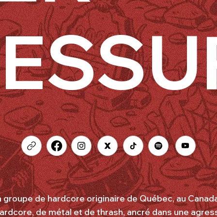
RESSU
 groupe de hardcore originaire de Québec, au Canada
rdcore, de métal et de thrash, ancré dans une agress