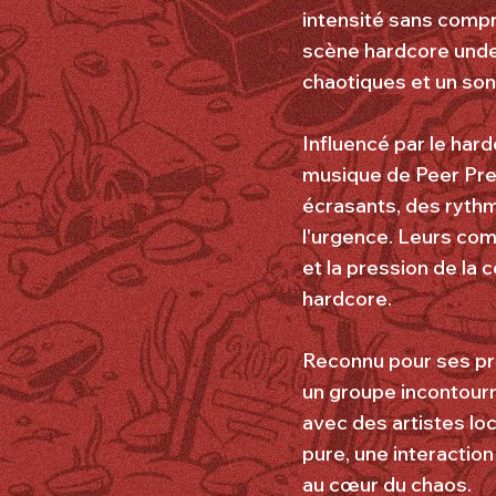
intensité sans compr
scène hardcore unde
chaotiques et un son
Influencé par le har
musique de Peer Pres
écrasants, des rythme
l'urgence. Leurs com
et la pression de la c
hardcore.
Reconnu pour ses pr
un groupe incontour
avec des artistes lo
pure, une interactio
au cœur du chaos.