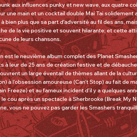
unk aux influences punky et new wave, aux quatre co
sur une main et un cocktail double Mai Tai solidement a
 à bien plus que sa part d'adversité au fil des ans, mai
e de la vie positive et souvent hilarante; et cette at
cune de leurs chansons.
n est le neuvième album complet des Planet Smasher
its à leur de 25 ans de création festive et de débauc
uvrent un large éventail de thèmes allant de la cultu
n) à l’obsession amoureuse (Can’t Stop) au fait de 
in Freeze) et au fameux incident d’il y a quelques an
 le cou après un spectacle à Sherbrooke (Break My N
ne, vous ne pouvez pas garder les Smashers tranquil