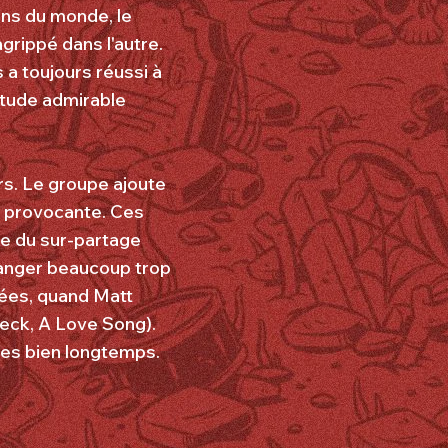
ins du monde, le
grippé dans l'autre.
s a toujours réussi à
titude admirable
s. Le groupe ajoute
he provocante. Ces
re du sur-partage
manger beaucoup trop
nées, quand Matt
eck, A Love Song).
les bien longtemps.