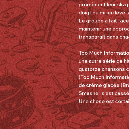
promènent leur ska p
doigt du milieu levé 
Le groupe a fait face
maintenir une approch
transparaît dans cha
Too Much Informatio
une autre série de h
quatorze chansons co
(Too Much Informatio
de crème glacée (Bra
Smasher s'est cassé
Une chose est certai