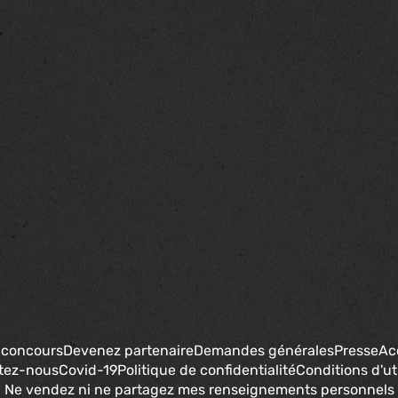
 concours
Devenez partenaire
Demandes générales
Presse
Ac
tez-nous
Covid-19
Politique de confidentialité
Conditions d'uti
Ne vendez ni ne partagez mes renseignements personnels